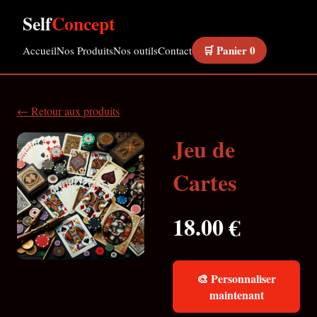
Self
Concept
🛒 Panier
0
Accueil
Nos Produits
Nos outils
Contact
← Retour aux produits
Jeu de
Cartes
18.00 €
🎨 Personnaliser
maintenant