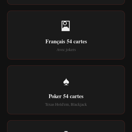
🎴
Français 54 cartes
Avec jokers
♠️
Poker 54 cartes
Texas Hold'em, Blackjack