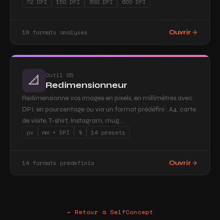
72 DPI
150 DPI
300 DPI
600 DPI
18 formats analysés
Ouvrir
Outil 05
📐
Redimensionneur
Redimensionne vos images en pixels, en millimètres avec
DPI, en pourcentage ou via un format prédéfini : A4, carte
de visite, T-shirt, Instagram, mug...
px
mm + DPI
%
14 presets
14 formats prédéfinis
Ouvrir
← Retour à SelfConcept