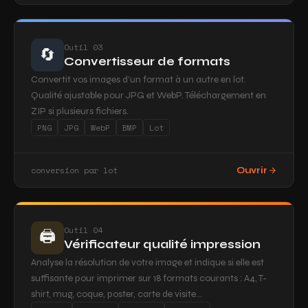
Outil 03
🔄
Convertisseur de formats
Convertit vos images d'un format à un autre en lot.
Qualité ajustable pour JPG et WebP. Téléchargement en
ZIP si plusieurs fichiers.
PNG
JPG
WebP
BMP
Lot
conversion par lot
Ouvrir
Outil 04
🖨️
Vérificateur qualité impression
Analyse la résolution de votre image et indique si elle est
suffisante pour imprimer sur 18 formats courants : A4, T-
shirt, mug, coque, poster, carte de visite...