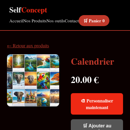
Self
Concept
🛒 Panier
0
Accueil
Nos Produits
Nos outils
Contact
← Retour aux produits
Calendrier
20.00 €
🎨 Personnaliser
maintenant
🛒 Ajouter au