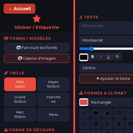
Photo/Logo
← Accueil
Image
TEXTE
IA
Sticker / Etiquette
Sauvegarder
FONDS / MODÈLES
Mes
designs
Parcourir les fonds
Commander
B
I
U
↻
Galerie d'images
TAILLE
Ajouter le texte
Petit
Moyen
5x5cm
10x10cm
FORMES & CLIPART
Grand
Planche
15x15cm
A4
Rect.
⭐
❤️
🔥
💥
✨
Perso
10x5cm
🏆
🎈
💪
🌟
😎
FORME DE DÉCOUPE