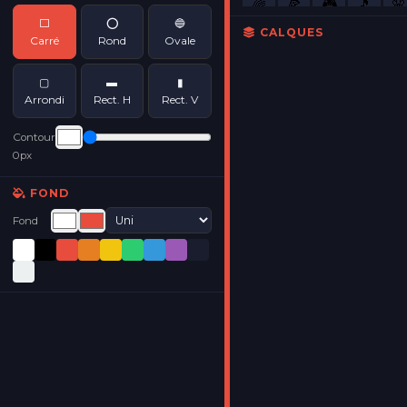
🎮
🌈
🍕
🎵
🌸
⬜
⭕
🔵
💎
CALQUES
🚀
Carré
Rond
Ovale
▢
▬
▮
Arrondi
Rect. H
Rect. V
- - -
Ligne
de découpe
• Cliquez
Contour
pour
0px
sélectionner
• Suppr
pour
FOND
effacer
Fond