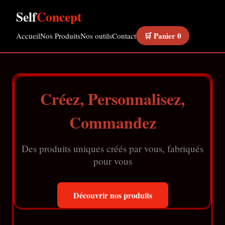
Self
Concept
🛒 Panier
0
Accueil
Nos Produits
Nos outils
Contact
Créez, Personnalisez,
Commandez
Des produits uniques créés par vous, fabriqués
pour vous
Découvrir nos produits